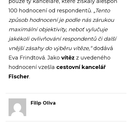
pouze ty kanceláře, které získaly alespoň
100 hodnocení od respondentů.
„Tento
způsob hodnocení je podle nás zárukou
maximální objektivity, neboť vylučuje
jakékoli ovlivňování respondentů či další
vnější zásahy do výběru vítěze,“
dodává
Eva Frindtová. Jako
vítěz
z uvedeného
hodnocení vzešla
cestovní kancelář
Fischer
.
Filip Oliva