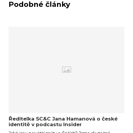
Podobné články
Ředitelka SC&C Jana Hamanová o české
identitě v podcastu Insider