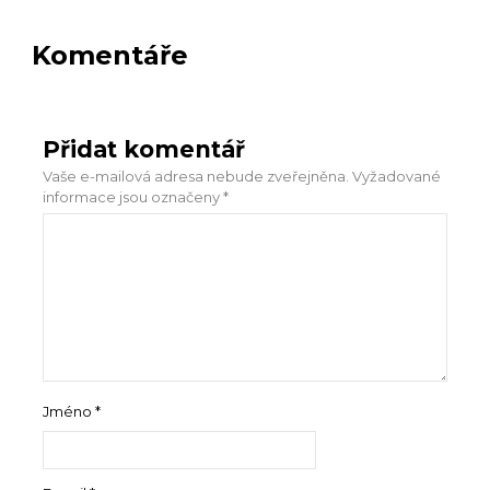
Komentáře
Přidat komentář
Vaše e-mailová adresa nebude zveřejněna.
Vyžadované
informace jsou označeny
*
Jméno
*