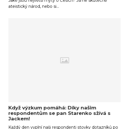
Jaké jsou největší mýty o Češích? Jsme skutečně
ateistický národ, nebo si…
Když výzkum pomáhá: Díky našim
respondentům se pan Starenko sžívá s
Jackem!
Každý den vyplní naši respondenti stovky dotazníků po