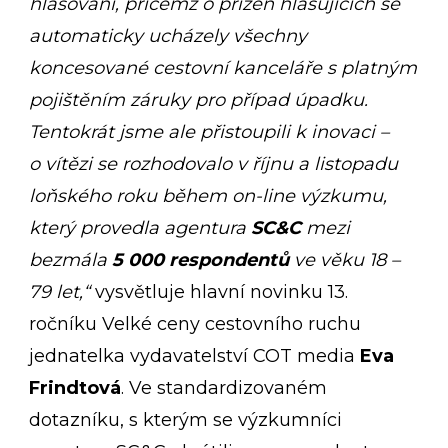
hlasování, přičemž o přízeň hlasujících se
automaticky ucházely všechny
koncesované cestovní kanceláře s platným
pojištěním záruky pro případ úpadku.
Tentokrát jsme ale přistoupili k inovaci –
o vítězi se rozhodovalo v říjnu a listopadu
loňského roku během on-line výzkumu,
který provedla agentura
SC&C
mezi
bezmála
5 000 respondentů
ve věku 18 –
79 let,“
vysvětluje hlavní novinku 13.
ročníku Velké ceny cestovního ruchu
jednatelka vydavatelství COT media
Eva
Frindtová
. Ve standardizovaném
dotazníku, s kterým se výzkumníci