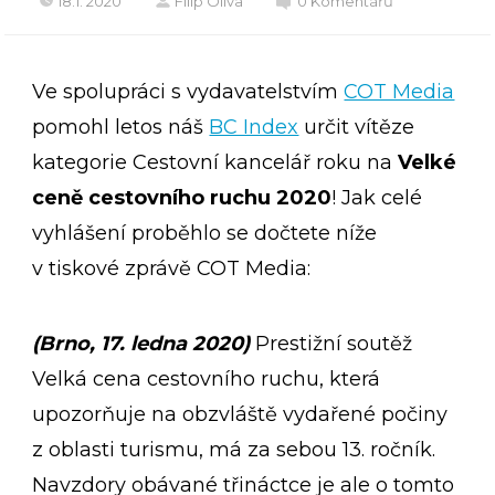
18.1. 2020
Filip Oliva
0 Komentářů
Ve spolupráci s vydavatelstvím
COT Media
pomohl letos náš
BC Index
určit vítěze
kategorie Cestovní kancelář roku na
Velké
ceně cestovního ruchu 2020
! Jak celé
vyhlášení proběhlo se dočtete níže
v tiskové zprávě COT Media:
(Brno, 17. ledna 2020)
Prestižní soutěž
Velká cena cestovního ruchu, která
upozorňuje na obzvláště vydařené počiny
z oblasti turismu, má za sebou 13. ročník.
Navzdory obávané třináctce je ale o tomto