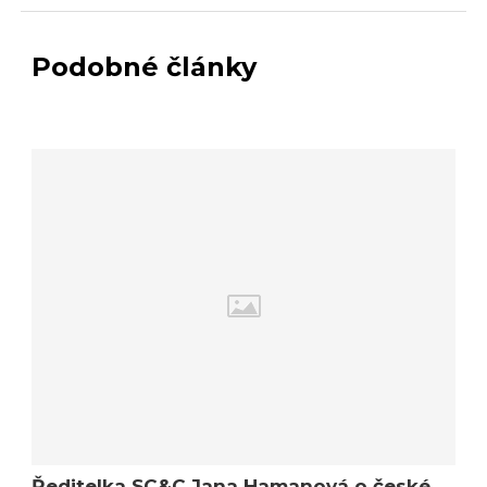
Podobné články
Ředitelka SC&C Jana Hamanová o české