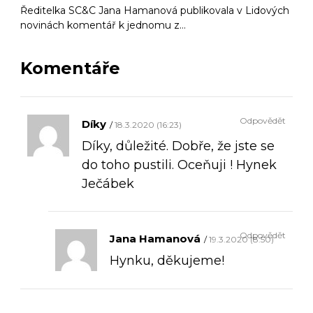
Ředitelka SC&C Jana Hamanová publikovala v Lidových
novinách komentář k jednomu z…
Komentáře
Odpovědět
Díky
18.3.2020 (16:23)
Díky, důležité. Dobře, že jste se
do toho pustili. Oceňuji ! Hynek
Ječábek
Odpovědět
Jana Hamanová
19.3.2020 (8:50)
Hynku, děkujeme!