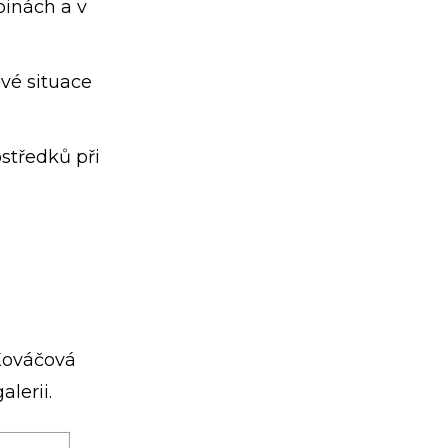
pinách a v
vé situace
středků při
Kováčová
lerii.