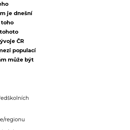
eho
m je dnešní
 toho
 tohoto
vývoje ČR
 mezi populací
 Vám může být
předškolních
ce/regionu