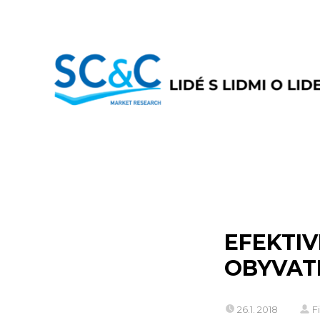
EFEKTIV
OBYVAT
26.1. 2018
F