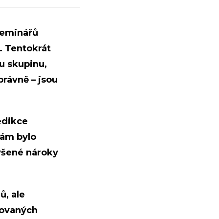
seminářů
 Tentokrát
u skupinu,
právně – jsou
edikce
nám bylo
výšené nároky
ů, ale
novaných