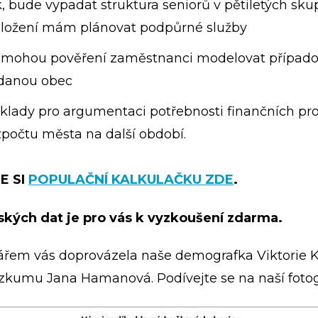
ak, bude vypadat struktura seniorů v pětiletých sku
zložení mám plánovat podpůrné služby
i mohou pověření zaměstnanci modelovat případo
 danou obec
ady pro argumentaci potřebnosti finančních pro
zpočtu města na další období.
E SI
POPULAČNÍ KALKULAČKU ZDE
.
jských dat je pro vás k vyzkoušení zdarma
.
řem vás doprovázela naše demografka Viktorie 
ýzkumu Jana Hamanová. Podívejte se na naší fotoga