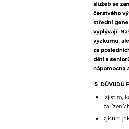
služeb se za
čerstvého vý
střední gener
vyplývají. N
výzkumu, ale
za posledních
dětí a senio
nápomocna 
5 DŮVUDŮ P
zjistím, 
zařízeníc
zjistím ja