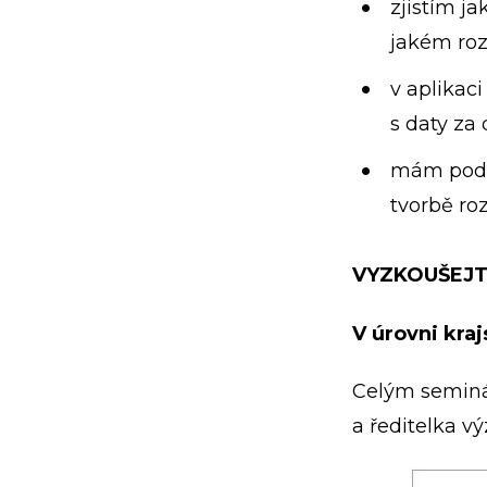
zjistím j
jakém ro
v aplikac
s daty za
mám podkl
tvorbě ro
VYZKOUŠEJT
V úrovni kra
Celým seminá
a ředitelka v