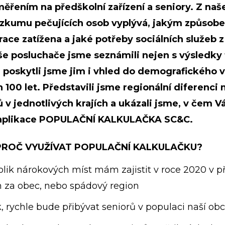
měřením na předškolní zařízení a seniory. Z naš
zkumu pečujících osob vyplývá, jakým způsobe
ace zatížena a jaké potřeby sociálních služeb z
aše posluchače jsme seznámili nejen s výsledky
 poskytli jsme jim i vhled do demografického 
 100 let. Představili jsme regionální diferenci
rů v jednotlivých krajích a ukázali jsme, v čem
aplikace POPULAČNÍ KALKULAČKA SC&C.
ROČ VYUŽÍVAT POPULAČNÍ KALKULAČKU?
kolik nárokových míst mám zajistit v roce 2020 v 
h za obec, nebo spádový region
k, rychle bude přibývat seniorů v populaci naší ob