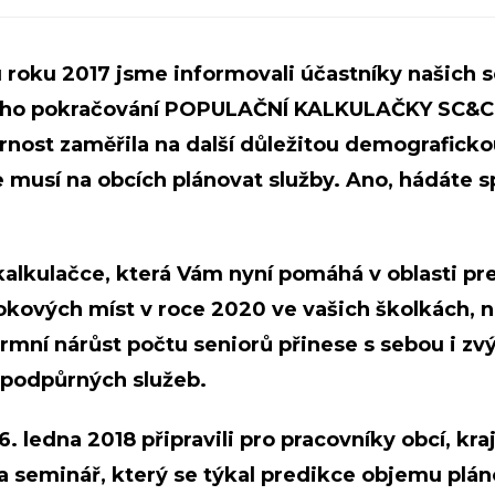
u roku 2017 jsme informovali účastníky našich 
lšího pokračování POPULAČNÍ KALKULAČKY SC&C.
rnost zaměřila na další důležitou demograficko
e musí na obcích plánovat služby. Ano, hádáte s
 kalkulačce, která Vám nyní pomáhá v oblasti pr
okových míst v roce 2020 ve vašich školkách, 
ormní nárůst počtu seniorů přinese s sebou i z
 podpůrných služeb.
. ledna 2018 připravili pro pracovníky obcí, kraj
va seminář, který se týkal predikce objemu plá