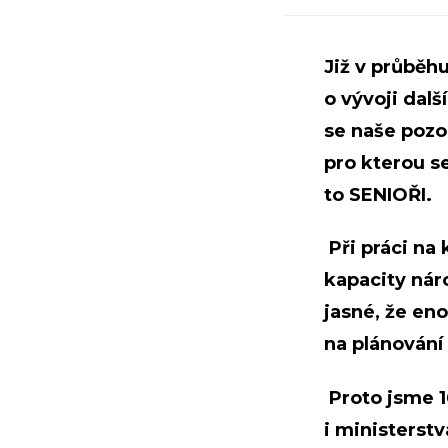
Již v průběh
o vývoji da
se naše pozo
pro kterou s
to SENIOŘI.
Při práci na
kapacity nár
jasné, že en
na plánování
Proto jsme 16
i ministerst