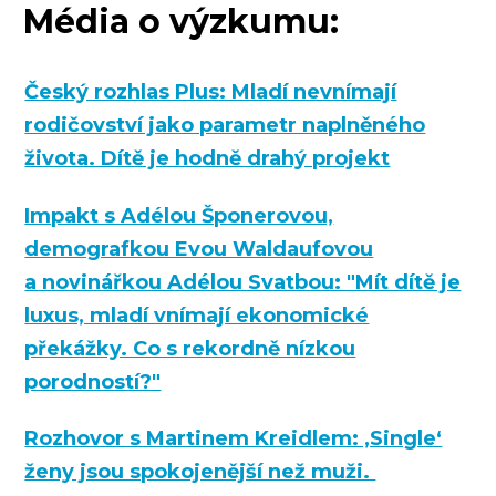
Média o výzkumu:
Český rozhlas Plus: Mladí nevnímají
rodičovství jako parametr naplněného
života. Dítě je hodně drahý projekt
Impakt s Adélou Šponerovou,
demografkou Evou Waldaufovou
a novinářkou Adélou Svatbou: "Mít dítě je
luxus, mladí vnímají ekonomické
překážky. Co s rekordně nízkou
porodností?"
Rozhovor s Martinem Kreidlem: ‚Single‘
ženy jsou spokojenější než muži.