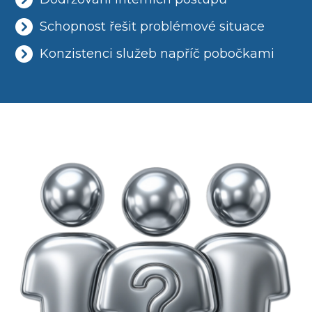
Schopnost řešit problémové situace
Konzistenci služeb napříč pobočkami